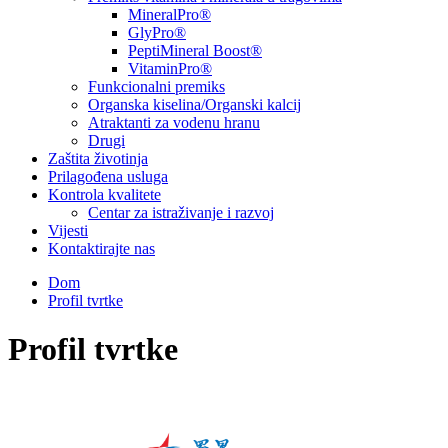
MineralPro®
GlyPro®
PeptiMineral Boost®
VitaminPro®
Funkcionalni premiks
Organska kiselina/Organski kalcij
Atraktanti za vodenu hranu
Drugi
Zaštita životinja
Prilagođena usluga
Kontrola kvalitete
Centar za istraživanje i razvoj
Vijesti
Kontaktirajte nas
Dom
Profil tvrtke
Profil tvrtke