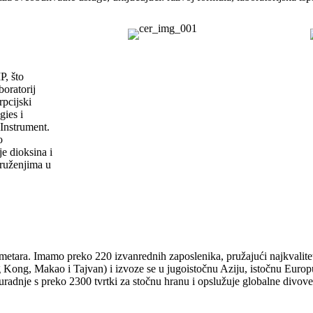
, što
oratorij
rpcijski
gies i
 Instrument.
o
je dioksina i
kruženjima u
ara. Imamo preko 220 izvanrednih zaposlenika, pružajući najkvalitetn
ng Kong, Makao i Tajvan) i izvoze se u jugoistočnu Aziju, istočnu Eur
radnje s preko 2300 tvrtki za stočnu hranu i opslužuje globalne divo