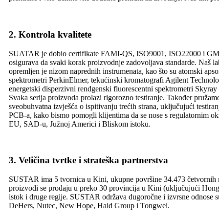
2. Kontrola kvalitete
SUATAR je dobio certifikate FAMI-QS, ISO9001, ISO22000 i GMP
osigurava da svaki korak proizvodnje zadovoljava standarde. Naš lab
opremljen je nizom naprednih instrumenata, kao što su atomski apso
spektrometri PerkinElmer, tekućinski kromatografi Agilent Technolo
energetski disperzivni rendgenski fluorescentni spektrometri Skyray
Svaka serija proizvoda prolazi rigorozno testiranje. Također pružam
sveobuhvatna izvješća o ispitivanju trećih strana, uključujući testiran
PCB-a, kako bismo pomogli klijentima da se nose s regulatornim o
EU, SAD-u, Južnoj Americi i Bliskom istoku.
3. Veličina tvrtke i strateška partnerstva
SUSTAR ima 5 tvornica u Kini, ukupne površine 34.473 četvornih met
proizvodi se prodaju u preko 30 provincija u Kini (uključujući Ho
istok i druge regije. SUSTAR održava dugoročne i izvrsne odnose su
DeHers, Nutec, New Hope, Haid Group i Tongwei.