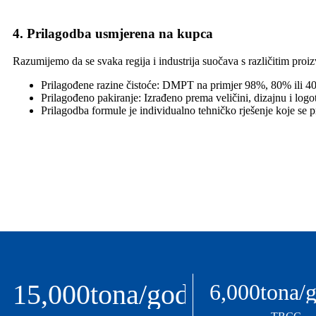
4. Prilagodba usmjerena na kupca
Razumijemo da se svaka regija i industrija suočava s različitim pro
Prilagođene razine čistoće: DMPT na primjer 98%, 80% ili 4
Prilagođeno pakiranje: Izrađeno prema veličini, dizajnu i logo
Prilagodba formule je individualno tehničko rješenje koje se 
15,000
tona/godini
6,000
tona/