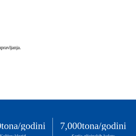
pravljanja.
0
tona/godini
7,000
tona/godini