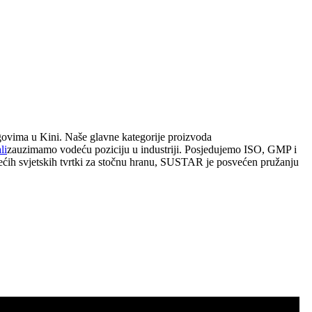
agovima u Kini. Naše glavne kategorije proizvoda
li
zauzimamo vodeću poziciju u industriji. Posjedujemo ISO, GMP i
ećih svjetskih tvrtki za stočnu hranu, SUSTAR je posvećen pružanju