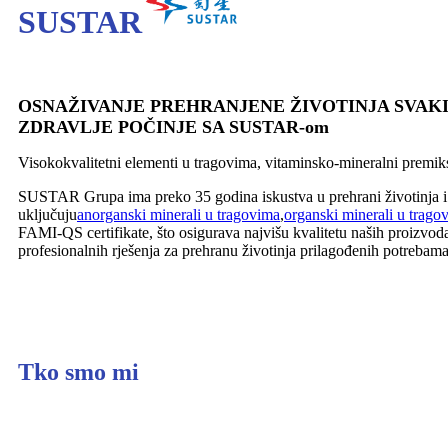
SUSTAR
OSNAŽIVANJE PREHRANJENE ŽIVOTINJA SVAK
ZDRAVLJE POČINJE SA SUSTAR-om
Visokokvalitetni elementi u tragovima, vitaminsko-mineralni premiks
SUSTAR Grupa ima preko 35 godina iskustva u prehrani životinja i p
uključuju
anorganski minerali u tragovima
,
organski minerali u trago
FAMI-QS certifikate, što osigurava najvišu kvalitetu naših proizv
profesionalnih rješenja za prehranu životinja prilagođenih potrebama 
Tko smo mi