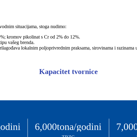
izvodnim situacijama, stoga nudimo:
0%; kromov pikolinat s Cr od 2% do 12%.
tipu vašeg brenda.
prilagođava lokalnim poljoprivrednim praksama, sirovinama i razinama u
Kapacitet tvornice
godini
6,000
tona/godini
7,00