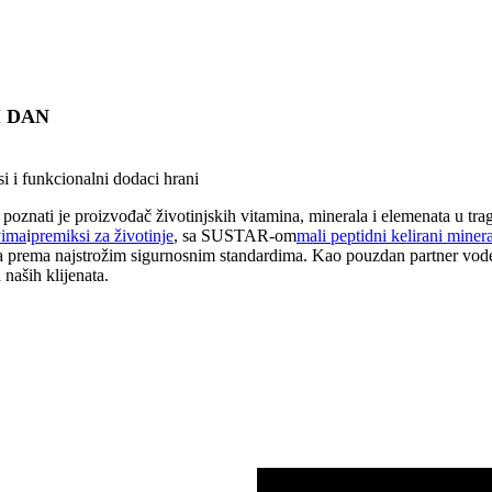
I DAN
i i funkcionalni dodaci hrani
oznati je proizvođač životinjskih vitamina, minerala i elemenata u tr
vima
i
premiksi za životinje
, sa SUSTAR-om
mali peptidni kelirani minera
oda prema najstrožim sigurnosnim standardima. Kao pouzdan partner vod
naših klijenata.