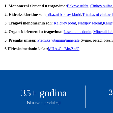
1. Monomerni elementi u tragovima:
Bakrov sulfat
,
Cinkov sulfat
2. Hidroksikloridne soli:
Tribazni bakrov klorid
,
Tetrabazni cinkov k
3. Tragovi monomernih soli:
Kalcijev jodat
,
Natrijev selenit
,
Kalije
4. Organski elementi u tragovima:
L-selenometionin
,
Minerali kel
5. Premiks smjesa:
Premiks vitamina/minerala
(Svinje, perad, preži
6.
Hidroksimetionin kelat:
MHA-Cu/Mn/Zn/C
35
+ godina
3
Iskustvo u produkciji