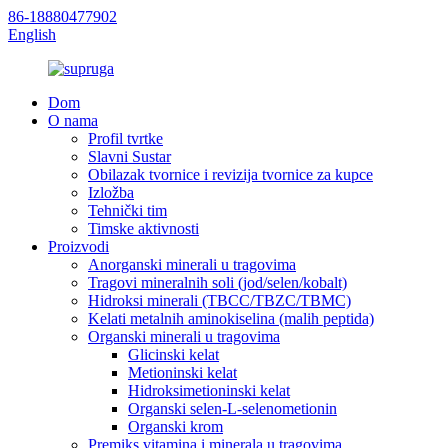
86-18880477902
English
Dom
O nama
Profil tvrtke
Slavni Sustar
Obilazak tvornice i revizija tvornice za kupce
Izložba
Tehnički tim
Timske aktivnosti
Proizvodi
Anorganski minerali u tragovima
Tragovi mineralnih soli (jod/selen/kobalt)
Hidroksi minerali (TBCC/TBZC/TBMC)
Kelati metalnih aminokiselina (malih peptida)
Organski minerali u tragovima
Glicinski kelat
Metioninski kelat
Hidroksimetioninski kelat
Organski selen-L-selenometionin
Organski krom
Premiks vitamina i minerala u tragovima