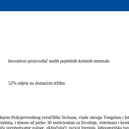
Inovativni proizvođač malih peptidnih kelatnih minerala
32% udjela na domaćem tržištu
dnjom Poljoprivrednog sveučilišta Sichuan, vlade okruga Tongshan i Ist
tuta, i timom od preko 30 nutricionista za životinje, veterinara i kemi
uža sveobuhvatne usluge, uključujući: razvoj formula, laboratorijska ispi