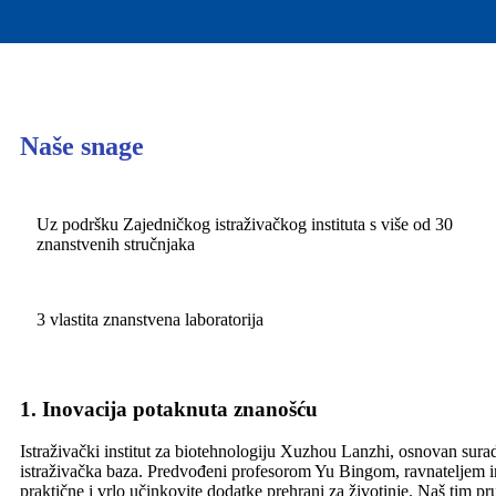
Naše snage
Uz podršku Zajedničkog istraživačkog instituta s više od 30
znanstvenih stručnjaka
3 vlastita znanstvena laboratorija
1. Inovacija potaknuta znanošću
Istraživački institut za biotehnologiju Xuzhou Lanzhi, osnovan sura
istraživačka baza. Predvođeni profesorom Yu Bingom, ravnateljem insti
praktične i vrlo učinkovite dodatke prehrani za životinje. Naš tim pr