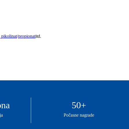
pikolinat
/
propionat
itd.
ona
50
+
ja
Počasne nagrade