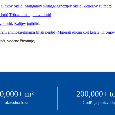
,
Cinkov oksid
,
Manganov sulfat
,
Magnezijev oksid
,
Željezov sulfat
itd.
lorid
,
Tribazni manganov klorid
v klorid
,
Kalijev jodid
itd.
irani aminokiselinama (mali peptid)
,
Minerali glicinskog kelata
,
Kromov 
vači, vodene životinje)
0,000
+ m²
200,000
+ t
Proizvodna baza
Godišnja proizvodn