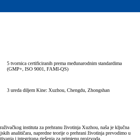
5 tvornica certificiranih prema međunarodnim standardima
(GMP+, ISO 9001, FAMI-QS)
3 ureda diljem Kine: Xuzhou, Chengdu, Zhongshan
raživačkog instituta za prehranu životinja Xuzhou, naša je ključna
jskih analitičara, napredne teorije o prehrani životinja prevodimo u
tivanja i integrirana rješenja za primjenu proizvoda.