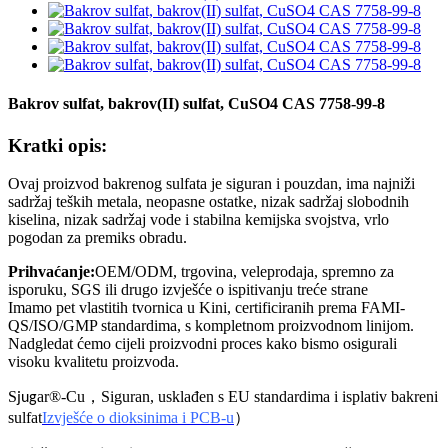
Bakrov sulfat, bakrov(II) sulfat, CuSO4 CAS 7758-99-8
Kratki opis:
Ovaj proizvod bakrenog sulfata je siguran i pouzdan, ima najniži
sadržaj teških metala, neopasne ostatke, nizak sadržaj slobodnih
kiselina, nizak sadržaj vode i stabilna kemijska svojstva, vrlo
pogodan za premiks obradu.
Prihvaćanje:
OEM/ODM, trgovina, veleprodaja, spremno za
isporuku, SGS ili drugo izvješće o ispitivanju treće strane
Imamo pet vlastitih tvornica u Kini, certificiranih prema FAMI-
QS/ISO/GMP standardima, s kompletnom proizvodnom linijom.
Nadgledat ćemo cijeli proizvodni proces kako bismo osigurali
visoku kvalitetu proizvoda.
S
ar®-Cu
，
Siguran, usklađen s EU standardima i isplativ bakreni
jug
sulfat
Izvješće o dioksinima i PCB-u
）