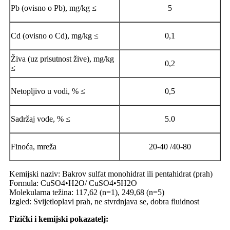
Pb (ovisno o Pb), mg/kg ≤
5
Cd (ovisno o Cd), mg/kg ≤
0,1
Živa (uz prisutnost žive), mg/kg
0,2
≤
Netopljivo u vodi, % ≤
0,5
Sadržaj vode, % ≤
5.0
Finoća, mreža
20-40 /40-80
Kemijski naziv: Bakrov sulfat monohidrat ili pentahidrat (prah)
Formula: CuSO4•H2O/ CuSO4•5H2O
Molekularna težina: 117,62 (n=1), 249,68 (n=5)
Izgled: Svijetloplavi prah, ne stvrdnjava se, dobra fluidnost
Fizički i kemijski pokazatelj: