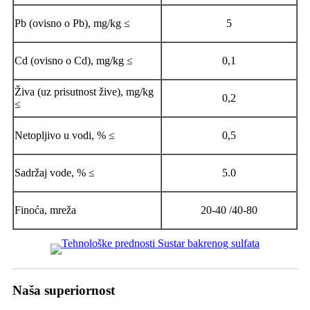
Pb (ovisno o Pb), mg/kg ≤
5
Cd (ovisno o Cd), mg/kg ≤
0,1
Živa (uz prisutnost žive), mg/kg
0,2
≤
Netopljivo u vodi, % ≤
0,5
Sadržaj vode, % ≤
5.0
Finoća, mreža
20-40 /40-80
Naša superiornost