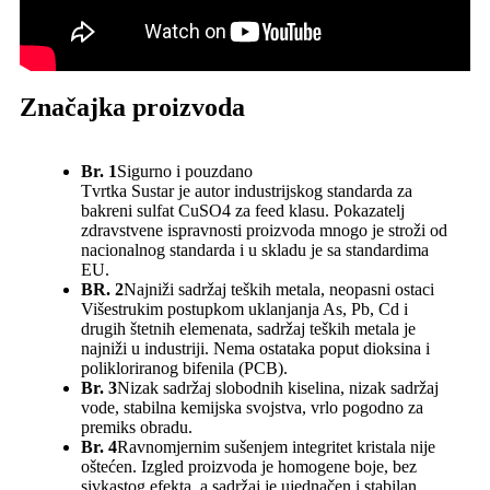
Značajka proizvoda
Br. 1
Sigurno i pouzdano
Tvrtka Sustar je autor industrijskog standarda za
bakreni sulfat CuSO4 za feed klasu. Pokazatelj
zdravstvene ispravnosti proizvoda mnogo je stroži od
nacionalnog standarda i u skladu je sa standardima
EU.
BR. 2
Najniži sadržaj teških metala, neopasni ostaci
Višestrukim postupkom uklanjanja As, Pb, Cd i
drugih štetnih elemenata, sadržaj teških metala je
najniži u industriji. Nema ostataka poput dioksina i
polikloriranog bifenila (PCB).
Br. 3
Nizak sadržaj slobodnih kiselina, nizak sadržaj
vode, stabilna kemijska svojstva, vrlo pogodno za
premiks obradu.
Br. 4
Ravnomjernim sušenjem integritet kristala nije
oštećen. Izgled proizvoda je homogene boje, bez
sivkastog efekta, a sadržaj je ujednačen i stabilan.