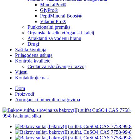
MineralPro®
GlyPro®
PeptiMineral Boost®
VitaminPro®
Funkcionalni premiks
Organska kiselina/Organski kalcij
Atraktanti za vodenu hranu
Drugi
Zaštita životinja
Prilagođena usluga
Kontrola kvalitete
Centar za istraživanje i razvoj
Vijesti
Kontaktirajte nas
Dom
Proizvodi
Anorganski minerali u tragovima