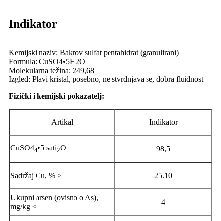
Indikator
Kemijski naziv: Bakrov sulfat pentahidrat (granulirani)
Formula: CuSO4•5H2O
Molekularna težina: 249,68
Izgled: Plavi kristal, posebno, ne stvrdnjava se, dobra fluidnost
Fizički i kemijski pokazatelj:
Artikal
Indikator
CuSO4
•5 sati
O
98,5
4
2
Sadržaj Cu, % ≥
25.10
Ukupni arsen (ovisno o As),
4
mg/kg ≤