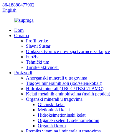
86-18880477902
English
Dom
O nama
Profil tvrtke
Slavni Sustar
Obilazak tvornice i revizija tvornice za kupce
Izložba
Tehnički tim
Timske aktivnosti
Proizvodi
Anorganski minerali u tragovima
Tragovi mineralnih soli (jod/selen/kobalt)
Hidroksi minerali (TBCC/TBZC/TBMC)
Kelati metalnih aminokiselina (malih peptida)
Organski minerali u tragovima
Glicinski kelat
Metioninski kelat
Hidroksimetioninski kelat
Organski selen-L-selenometionin
Organski krom
Premiks vitamina i minerala u tragovima