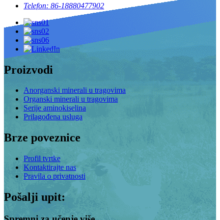
Telefon: 86-18880477902
Proizvodi
Anorganski minerali u tragovima
Organski minerali u tragovima
Serije aminokiselina
Prilagođena usluga
Brze poveznice
Profil tvrtke
Kontaktirajte nas
Pravila o privatnosti
Pošalji upit:
Spremni za učenje više