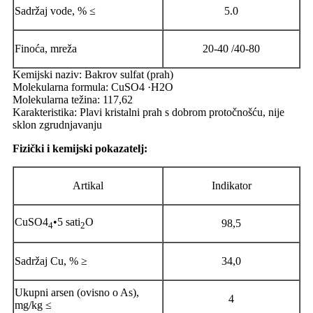
Sadržaj vode, % ≤
5.0
Finoća, mreža
20-40 /40-80
Kemijski naziv: Bakrov sulfat (prah)
Molekularna formula: CuSO4 ·H2O
Molekularna težina: 117,62
Karakteristika: Plavi kristalni prah s dobrom protočnošću, nije
sklon zgrudnjavanju
Fizički i kemijski pokazatelj:
Artikal
Indikator
CuSO4
•5 sati
O
98,5
4
2
Sadržaj Cu, % ≥
34,0
Ukupni arsen (ovisno o As),
4
mg/kg ≤