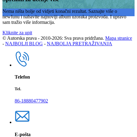
Nema ništa bolje od vidjeti konačni rezultat. Saznajte više o
newfunu i nabavite najnoviji album uzoraka proizvoda. I upravo
sam tražio više informacija.
Kliknite za upit
© Autorska prava - 2010-2026: Sva prava pridržana.
Mapa stranice
-
NAJBOLJI BLOG
-
NAJBOLJA PRETRAŽIVANJA
Telefon
Tel.
86-18880477902
E-pošta