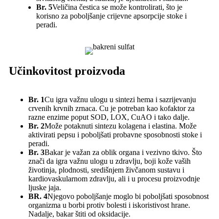
Br. 5
Veličina čestica se može kontrolirati, što je
korisno za poboljšanje crijevne apsorpcije stoke i
peradi.
Učinkovitost proizvoda
Br. 1
Cu igra važnu ulogu u sintezi hema i sazrijevanju
crvenih krvnih zrnaca. Cu je potreban kao kofaktor za
razne enzime poput SOD, LOX, CuAO i tako dalje.
Br. 2
Može potaknuti sintezu kolagena i elastina. Može
aktivirati pepsu i poboljšati probavne sposobnosti stoke i
peradi.
Br. 3
Bakar je važan za oblik organa i vezivno tkivo. Što
znači da igra važnu ulogu u zdravlju, boji kože vaših
životinja, plodnosti, središnjem živčanom sustavu i
kardiovaskularnom zdravlju, ali i u procesu proizvodnje
ljuske jaja.
BR. 4
Njegovo poboljšanje moglo bi poboljšati sposobnost
organizma u borbi protiv bolesti i iskoristivost hrane.
Nadalje, bakar štiti od oksidacije.