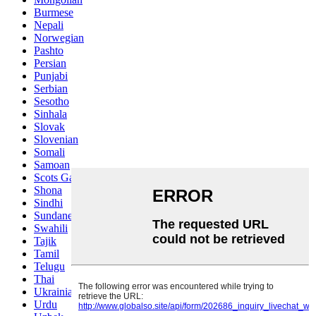
Burmese
Nepali
Norwegian
Pashto
Persian
Punjabi
Serbian
Sesotho
Sinhala
Slovak
Slovenian
Somali
Samoan
Scots Gaelic
Shona
Sindhi
Sundanese
Swahili
Tajik
Tamil
Telugu
Thai
Ukrainian
Urdu