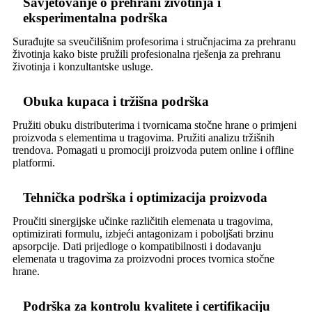
Savjetovanje o prehrani životinja i
eksperimentalna podrška
Surađujte sa sveučilišnim profesorima i stručnjacima za prehranu
životinja kako biste pružili profesionalna rješenja za prehranu
životinja i konzultantske usluge.
Obuka kupaca i tržišna podrška
Pružiti obuku distributerima i tvornicama stočne hrane o primjeni
proizvoda s elementima u tragovima. Pružiti analizu tržišnih
trendova. Pomagati u promociji proizvoda putem online i offline
platformi.
Tehnička podrška i optimizacija proizvoda
Proučiti sinergijske učinke različitih elemenata u tragovima,
optimizirati formulu, izbjeći antagonizam i poboljšati brzinu
apsorpcije. Dati prijedloge o kompatibilnosti i dodavanju
elemenata u tragovima za proizvodni proces tvornica stočne
hrane.
Podrška za kontrolu kvalitete i certifikaciju