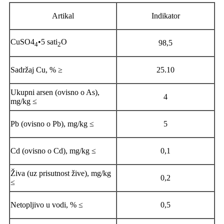
Artikal
Indikator
CuSO4
•5 sati
O
98,5
4
2
Sadržaj Cu, % ≥
25.10
Ukupni arsen (ovisno o As),
4
mg/kg ≤
Pb (ovisno o Pb), mg/kg ≤
5
Cd (ovisno o Cd), mg/kg ≤
0,1
Živa (uz prisutnost žive), mg/kg
0,2
≤
Netopljivo u vodi, % ≤
0,5