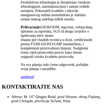
Produktivna tehnologija je dizajnirana visokom
tehnologijom, automatizacijom i radom velikih
razmjera. Pokazatelj kvalitete i zdravlja
manganovog sulfata monohidrata je stabilan
unutar niskog sadržaja teških metala.
Prihvaćanje:
OEM/ODM, trgovina, veleprodaja,
spremno za isporuku, SGS ili drugo izvješće o
ispitivanju treće strane
Imamo pet vlastitih tvornica u Kini, certificiranih
prema FAMI-QS/ISO/GMP standardima, s
kompletnom proizvodnom linijom. Nadgledat
ćemo cijeli proizvodni proces kako bismo
osigurali visoku kvalitetu proizvoda.
Na sva pitanja rado ćemo odgovoriti, pošaljite
svoja pitanja i narudžbe.
upit
detalj
KONTAKTIRAJTE NAS
Adresa: Br. 147 Qingpu Road, grad Shouan, okrug Pujiang,
grad Chengdu, provincija Sečuan, Kina