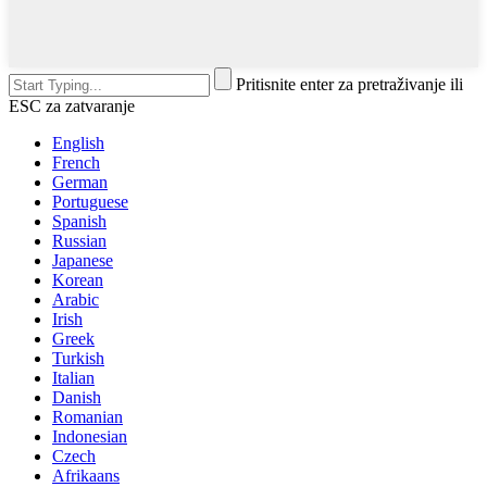
Pritisnite enter za pretraživanje ili
ESC za zatvaranje
English
French
German
Portuguese
Spanish
Russian
Japanese
Korean
Arabic
Irish
Greek
Turkish
Italian
Danish
Romanian
Indonesian
Czech
Afrikaans