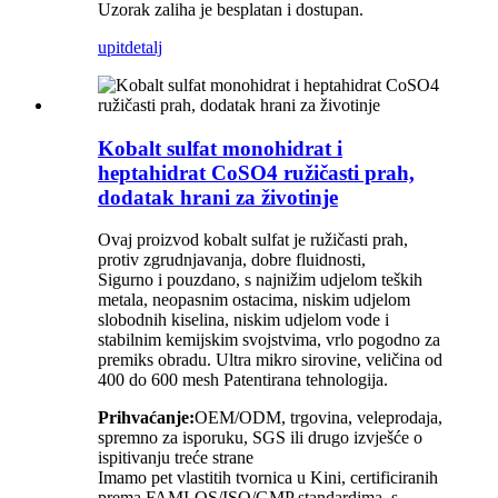
Uzorak zaliha je besplatan i dostupan.
upit
detalj
Kobalt sulfat monohidrat i
heptahidrat CoSO4 ružičasti prah,
dodatak hrani za životinje
Ovaj proizvod kobalt sulfat je ružičasti prah,
protiv zgrudnjavanja, dobre fluidnosti,
Sigurno i pouzdano, s najnižim udjelom teških
metala, neopasnim ostacima, niskim udjelom
slobodnih kiselina, niskim udjelom vode i
stabilnim kemijskim svojstvima, vrlo pogodno za
premiks obradu. Ultra mikro sirovine, veličina od
400 do 600 mesh Patentirana tehnologija.
Prihvaćanje:
OEM/ODM, trgovina, veleprodaja,
spremno za isporuku, SGS ili drugo izvješće o
ispitivanju treće strane
Imamo pet vlastitih tvornica u Kini, certificiranih
prema FAMI-QS/ISO/GMP standardima, s