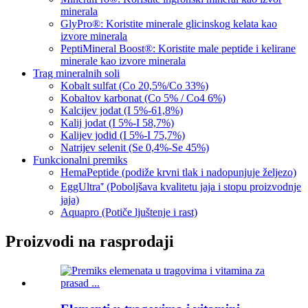
minerala
GlyPro®: Koristite minerale glicinskog kelata kao
izvore minerala
PeptiMineral Boost®: Koristite male peptide i kelirane
minerale kao izvore minerala
Trag mineralnih soli
Kobalt sulfat (Co 20,5%/Co 33%)
Kobaltov karbonat (Co 5% / Co4 6%)
Kalcijev jodat (I 5%-61,8%)
Kalij jodat (I 5%-I 58,7%)
Kalijev jodid (I 5%-I 75,7%)
Natrijev selenit (Se 0,4%-Se 45%)
Funkcionalni premiks
HemaPeptide (podiže krvni tlak i nadopunjuje željezo)
EggUltra⁺ (Poboljšava kvalitetu jaja i stopu proizvodnje
jaja)
Aquapro (Potiče ljuštenje i rast)
Proizvodi na rasprodaji