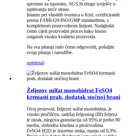
spremno za isporuku, SGS ili drugo izvješće o
ispitivanju treće strane
Imamo pet vlastitih tvornica u Kini, certificiranih
prema FAMI-QS/ISO/GMP standardima, s
kompletnom proizvodnom linijom. Nadgledat
ćemo cijeli proizvodni proces kako bismo
osigurali visoku kvalitetu proizvoda.
Na sva pitanja rado ćemo odgovoriti, pošaljite
svoja pitanja i narudžbe.
upit
detalj
Željezov sulfat monohidrat FeSO4
kremasti prah, dodatak stočnoj hrani
Ovaj proizvod, željezni sulfat monohidrat, je
visoko pročišćen, sadržaj željeznog (III) željeza
je nizak, njegova granulacija od 95% je preko 80
mesha, slobodna kiselina u proizvodima
FeSO4·H2O je izuzetno niska, manja od 0,3%.