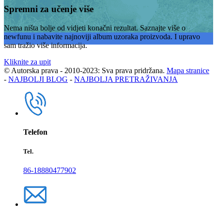
Spremni za učenje više
Nema ništa bolje od vidjeti konačni rezultat. Saznajte više o
newfunu i nabavite najnoviji album uzoraka proizvoda. I upravo
sam tražio više informacija.
Kliknite za upit
© Autorska prava - 2010-2023: Sva prava pridržana.
Mapa stranice
-
NAJBOLJI BLOG
-
NAJBOLJA PRETRAŽIVANJA
Telefon
Tel.
86-18880477902