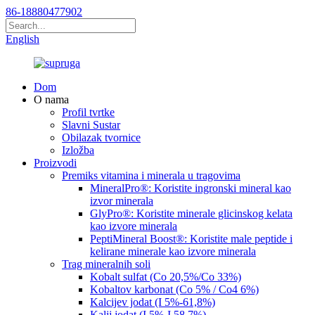
86-18880477902
English
Dom
O nama
Profil tvrtke
Slavni Sustar
Obilazak tvornice
Izložba
Proizvodi
Premiks vitamina i minerala u tragovima
MineralPro®: Koristite ingronski mineral kao
izvor minerala
GlyPro®: Koristite minerale glicinskog kelata
kao izvore minerala
PeptiMineral Boost®: Koristite male peptide i
kelirane minerale kao izvore minerala
Trag mineralnih soli
Kobalt sulfat (Co 20,5%/Co 33%)
Kobaltov karbonat (Co 5% / Co4 6%)
Kalcijev jodat (I 5%-61,8%)
Kalij jodat (I 5%-I 58,7%)