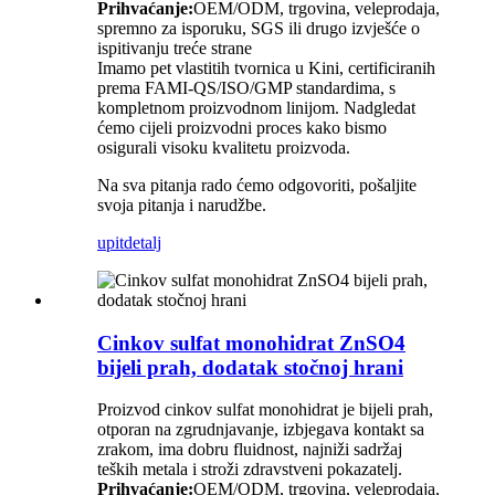
Prihvaćanje:
OEM/ODM, trgovina, veleprodaja,
spremno za isporuku, SGS ili drugo izvješće o
ispitivanju treće strane
Imamo pet vlastitih tvornica u Kini, certificiranih
prema FAMI-QS/ISO/GMP standardima, s
kompletnom proizvodnom linijom. Nadgledat
ćemo cijeli proizvodni proces kako bismo
osigurali visoku kvalitetu proizvoda.
Na sva pitanja rado ćemo odgovoriti, pošaljite
svoja pitanja i narudžbe.
upit
detalj
Cinkov sulfat monohidrat ZnSO4
bijeli prah, dodatak stočnoj hrani
Proizvod cinkov sulfat monohidrat je bijeli prah,
otporan na zgrudnjavanje, izbjegava kontakt sa
zrakom, ima dobru fluidnost, najniži sadržaj
teških metala i stroži zdravstveni pokazatelj.
Prihvaćanje:
OEM/ODM, trgovina, veleprodaja,