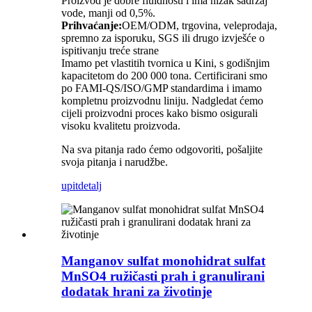
Proizvod je dobre fluidnosti i ima nizak sadržaj
vode, manji od 0,5%.
Prihvaćanje:
OEM/ODM, trgovina, veleprodaja,
spremno za isporuku, SGS ili drugo izvješće o
ispitivanju treće strane
Imamo pet vlastitih tvornica u Kini, s godišnjim
kapacitetom do 200 000 tona. Certificirani smo
po FAMI-QS/ISO/GMP standardima i imamo
kompletnu proizvodnu liniju. Nadgledat ćemo
cijeli proizvodni proces kako bismo osigurali
visoku kvalitetu proizvoda.
Na sva pitanja rado ćemo odgovoriti, pošaljite
svoja pitanja i narudžbe.
upit
detalj
Manganov sulfat monohidrat sulfat
MnSO4 ružičasti prah i granulirani
dodatak hrani za životinje