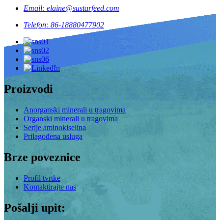
Email: elaine@sustarfeed.com
Telefon: 86-18880477902
Proizvodi
Anorganski minerali u tragovima
Organski minerali u tragovima
Serije aminokiselina
Prilagođena usluga
Brze poveznice
Profil tvrtke
Kontaktirajte nas
Pošalji upit: