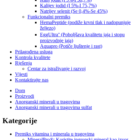
Kalijev jodid (I 5%-I 75,7%)
Natrijev selenit (Se 0,4%-Se 45%)
Funkcionalni premiks
HemaPeptide (podiže krvni tlak i nadopunjuje
željezo)
EggUltra⁺ (Poboljšava kvalitetu jaja i stopu
proizvodnje jaja)
Aquapro (Potiče ljuštenje i rast)
Prilagođena usluga
Kontrola kvalitete
Rješenja
Centar za istraživanje i razvoj
Vijesti
Kontaktirajte nas
Dom
Proizvodi
Anorganski minerali u tragovima
Anorganski minerali u tragovima sulfat
Kategorije
Premiks vitamina i minerala u tragovima
MineralPro®: Koristite ingronski mineral kao izvor