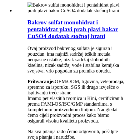
Bakrov sulfat monohidrat i
pentahidrat plavi prah plavi bakar
CuSO4 dodatak stočnoj hrani
Ovaj proizvod bakrenog sulfata je siguran i
pouzdan, ima najniži sadržaj teških metala,
neopasne ostatke, nizak sadržaj slobodnih
kiselina, nizak sadržaj vode i stabilna kemijska
svojstva, vrlo pogodan za premiks obradu.
Prihvaćanje:
OEM/ODM, trgovina, veleprodaja,
spremno za isporuku, SGS ili drugo izvješće o
ispitivanju treće strane
Imamo pet vlastitih tvornica u Kini, certificiranih
prema FAMI-QS/ISO/GMP standardima, s
kompletnom proizvodnom linijom. Nadgledat
ćemo cijeli proizvodni proces kako bismo
osigurali visoku kvalitetu proizvoda.
Na sva pitanja rado ćemo odgovoriti, pošaljite
svoja pitanja i narudžbe.